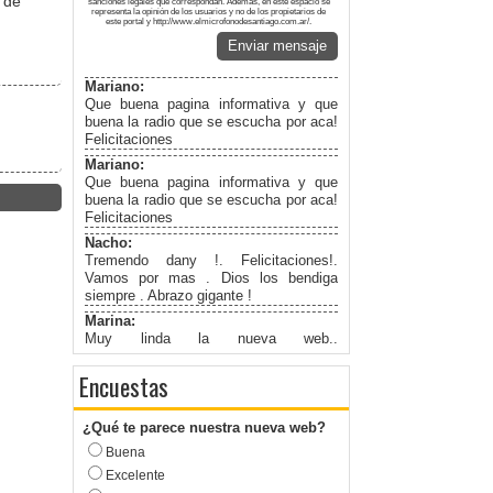
 de
sanciones legales que correspondan. Además, en este espacio se
representa la opinión de los usuarios y no de los propietarios de
este portal y http://www.elmicrofonodesantiago.com.ar/.
Enviar mensaje
Mariano:
Que buena pagina informativa y que
buena la radio que se escucha por aca!
Felicitaciones
Mariano:
Que buena pagina informativa y que
buena la radio que se escucha por aca!
Felicitaciones
Nacho:
Tremendo dany !. Felicitaciones!.
Vamos por mas . Dios los bendiga
siempre . Abrazo gigante !
Marina:
Muy linda la nueva web..
Felicitaciones!
Encuestas
¿Qué te parece nuestra nueva web?
Buena
Excelente