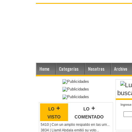
Home
Categorías
Nosotros
Archivo
busc
Ingrese
lo +
lo +
visto
comentado
5410 | Con un amplio respaldo en las urn...
3834 | Llamil Abdala emitió su voto...