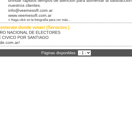
brindar rápidos tiempos de atención para aumentar la satisfacción
nuestros clientes.
info@veemesoft.com.ar
www.veemesoft.com.ar
» Haga click en la fotografía para ver más...
 enterate donde votas! (Servicios )
RO NACIONAL DE ELECTORES
 CIVICO POR SANTIAGO
de.com.ar/
Páginas disponibles: