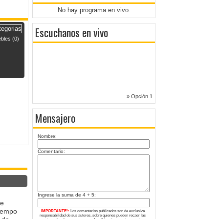
No hay programa en vivo.
Escuchanos en vivo
bles (0)
» Opción 1
Mensajero
Nombre:
Comentario:
Ingrese la suma de 4 + 5:
de
tiempo
IMPORTANTE!:
Los comentarios publicados son de exclusiva
responsabilidad de sus autores, sobre quienes pueden recaer las