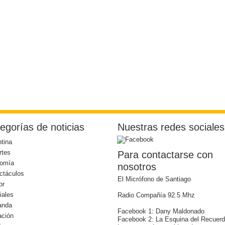
egorías de noticias
Nuestras redes sociales
tina
rtes
Para contactarse con
omía
nosotros
ctáculos
El Micrófono de Santiago
or
iales
Radio Compañía 92.5 Mhz
anda
Facebook 1: Dany Maldonado
ación
Facebook 2: La Esquina del Recuer