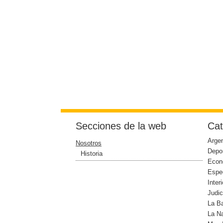
Secciones de la web
Cat
Argen
Nosotros
Depo
Historia
Econ
Espe
Interi
Judic
La B
La N