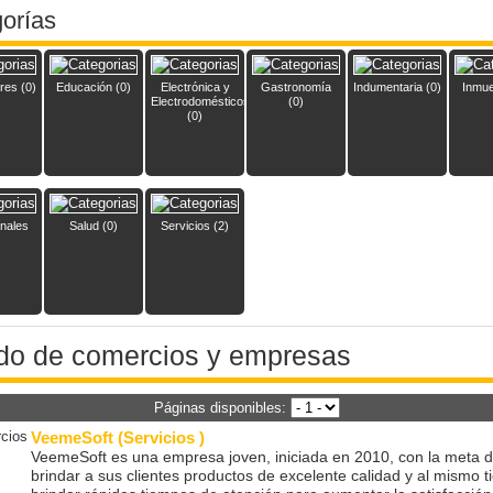
gorías
res (0)
Educación (0)
Electrónica y
Gastronomía
Indumentaria (0)
Inmue
Electrodomésticos
(0)
(0)
onales
Salud (0)
Servicios (2)
ado de comercios y empresas
Páginas disponibles:
VeemeSoft (Servicios )
VeemeSoft es una empresa joven, iniciada en 2010, con la meta 
brindar a sus clientes productos de excelente calidad y al mismo 