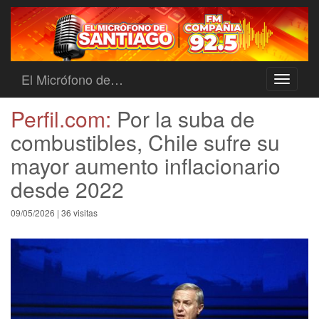
El Micrófono de…
Toggle
navigati
Perfil.com:
Por la suba de
combustibles, Chile sufre su
mayor aumento inflacionario
desde 2022
09/05/2026 | 36 visitas