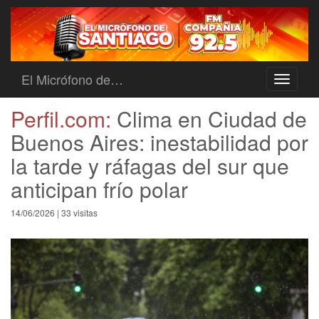
El Micrófono de…
Toggle
navigati
Perfil.com:
Clima en Ciudad de
Buenos Aires: inestabilidad por
la tarde y ráfagas del sur que
anticipan frío polar
14/06/2026 | 33 visitas