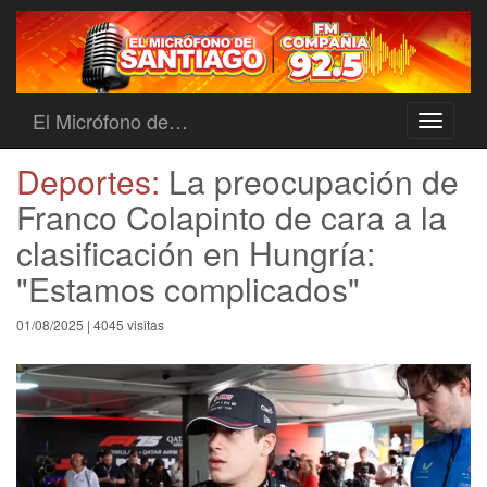
El Micrófono de…
Toggle
navigati
Deportes:
La preocupación de
Franco Colapinto de cara a la
clasificación en Hungría:
"Estamos complicados"
01/08/2025 | 4045 visitas