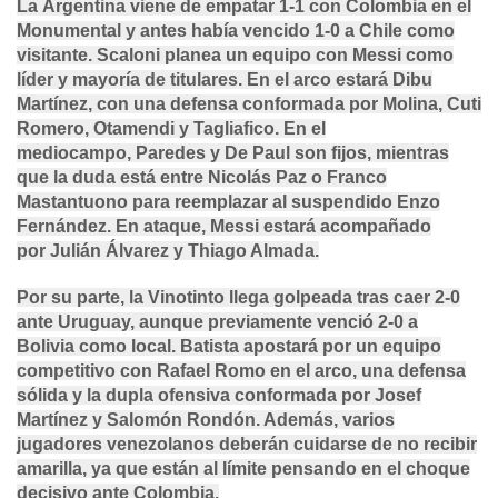
La
Argentina
viene de empatar
1-1 con Colombia
en el
Monumental y antes había vencido
1-0 a Chile
como
visitante. Scaloni planea un equipo con
Messi
como
líder y mayoría de titulares. En el arco estará
Dibu
Martínez
, con una defensa conformada por
Molina, Cuti
Romero, Otamendi y Tagliafico
. En el
mediocampo,
Paredes
y
De Paul
son fijos, mientras
que la duda está entre
Nicolás Paz
o
Franco
Mastantuono
para reemplazar al suspendido
Enzo
Fernández
. En ataque,
Messi
estará acompañado
por
Julián Álvarez
y
Thiago Almada
.
Por su parte, la
Vinotinto
llega golpeada tras caer
2-0
ante Uruguay
, aunque previamente venció
2-0 a
Bolivia
como local. Batista apostará por un equipo
competitivo con
Rafael Romo
en el arco, una defensa
sólida y la dupla ofensiva conformada por
Josef
Martínez
y
Salomón Rondón
. Además, varios
jugadores venezolanos deberán cuidarse de no recibir
amarilla, ya que están al límite pensando en el choque
decisivo ante Colombia.