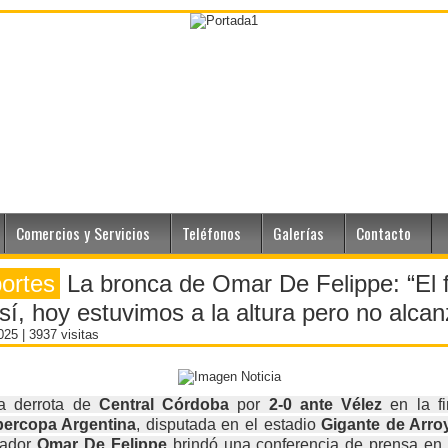
Comercios y Servicios
Teléfonos
Galerías
Contacto
ortes
La bronca de Omar De Felippe: “El f
sí, hoy estuvimos a la altura pero no alcan
2025
| 3937 visitas
la derrota de
Central Córdoba
por
2-0 ante Vélez
en la fi
ercopa Argentina
, disputada en el estadio
Gigante de Arroy
nador
Omar De Felippe
brindó una conferencia de prensa en 