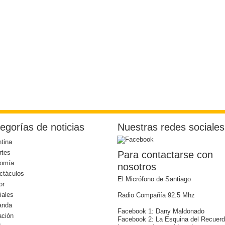
egorías de noticias
Nuestras redes sociales
tina
rtes
Para contactarse con
omía
nosotros
ctáculos
El Micrófono de Santiago
or
iales
Radio Compañía 92.5 Mhz
anda
Facebook 1: Dany Maldonado
ación
Facebook 2: La Esquina del Recuer