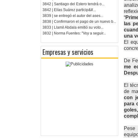
3842 | Santiago del Estero tendrá o...
analiz
3842 | Elías Suárez particip&#...
reflex
3839 | se entregó el autor del ases...
“
Prime
3838 | Confirmaron el pago de un nuevo b...
las p
3833 | Llamil Abdala emitió su voto...
cuand
3832 | Norma Fuentes: "Voy a seguir...
una ve
El eq
concre
Empresas y servicios
De Fel
me ec
Despu
El téc
de ma
con j
para 
goles
compl
Pese a
equip