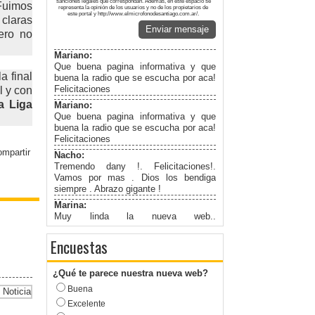
sanciones legales que correspondan. Además, en este espacio se
Fuimos
representa la opinión de los usuarios y no de los propietarios de
este portal y http://www.elmicrofonodesantiago.com.ar/.
 claras
Enviar mensaje
pero no
Mariano:
Que buena pagina informativa y que
a final
buena la radio que se escucha por aca!
Felicitaciones
l y con
a Liga
Mariano:
Que buena pagina informativa y que
buena la radio que se escucha por aca!
Felicitaciones
Nacho:
Tremendo dany !. Felicitaciones!.
Vamos por mas . Dios los bendiga
siempre . Abrazo gigante !
Marina:
Muy linda la nueva web..
Felicitaciones!
Encuestas
¿Qué te parece nuestra nueva web?
Buena
Excelente