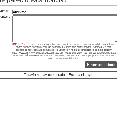
Nombre:
ntario:
IMPORTANTE!:
Los comentarios publicados son de exclusiva responsabilidad de sus autores,
sobre quienes pueden recaer las sanciones legales que correspondan. Además, en este
espacio se representa la opinión de los usuarios y no de los propietarios de este portal y
http://www.elmicrofonodesantiago.com.ar/. Los textos que violen las normas establecidas para
este sitio serían eliminados, tanto a partir de una denuncia de abuso por parte de los lectores
como por decisión del editor.
Enviar comentario
Todavía no hay comentarios. Escriba el suyo.