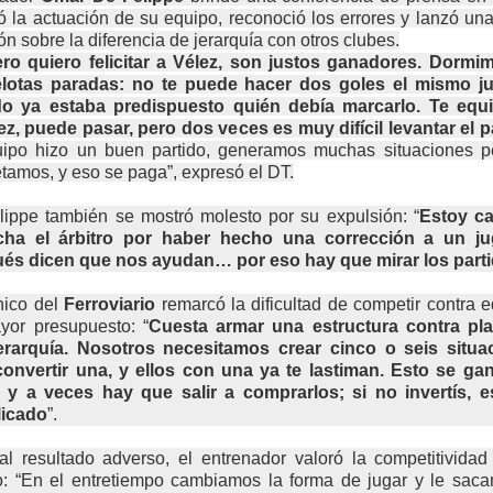
ó la actuación de su equipo, reconoció los errores y lanzó una
ión sobre la diferencia de jerarquía con otros clubes.
ro quiero felicitar a Vélez, son justos ganadores. Dormi
elotas paradas: no te puede hacer dos goles el mismo j
o ya estaba predispuesto quién debía marcarlo. Te equ
z, puede pasar, pero dos veces es muy difícil levantar el p
uipo hizo un buen partido, generamos muchas situaciones p
tamos, y eso se paga”, expresó el DT.
ippe también se mostró molesto por su expulsión: “
Estoy ca
ha el árbitro por haber hecho una corrección a un ju
és dicen que nos ayudan… por eso hay que mirar los part
nico del
Ferroviario
remarcó la dificultad de competir contra 
yor presupuesto: “
Cuesta armar una estructura contra pla
erarquía. Nosotros necesitamos crear cinco o seis situa
convertir una, y ellos con una ya te lastiman. Esto se ga
, y a veces hay que salir a comprarlos; si no invertís, 
icado
”.
l resultado adverso, el entrenador valoró la competitivida
o: “En el entretiempo cambiamos la forma de jugar y le saca