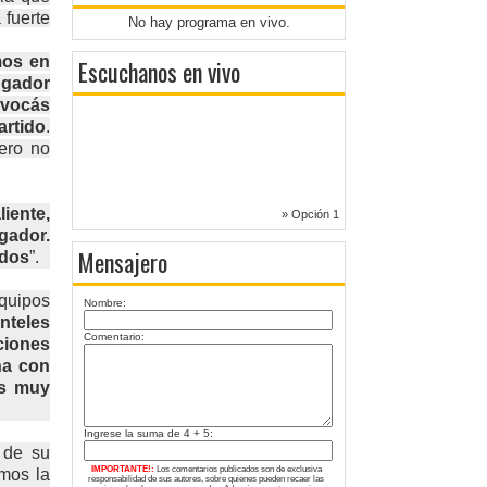
 fuerte
No hay programa en vivo.
mos en
Escuchanos en vivo
ugador
ivocás
artido
.
ero no
liente,
» Opción 1
gador.
Mensajero
idos
”.
equipos
Nombre:
nteles
Comentario:
ciones
na con
es muy
Ingrese la suma de 4 + 5:
d de su
IMPORTANTE!:
Los comentarios publicados son de exclusiva
mos la
responsabilidad de sus autores, sobre quienes pueden recaer las