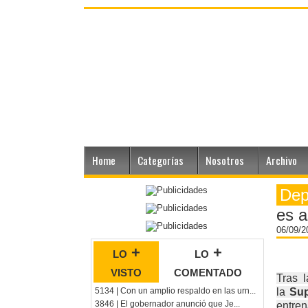
Home
Categorías
Nosotros
Archivo
Dep
es a
06/09/
lo +
lo +
visto
comentado
Tras 
5134 | Con un amplio respaldo en las urn...
la
Sup
3846 | El gobernador anunció que Je...
entre