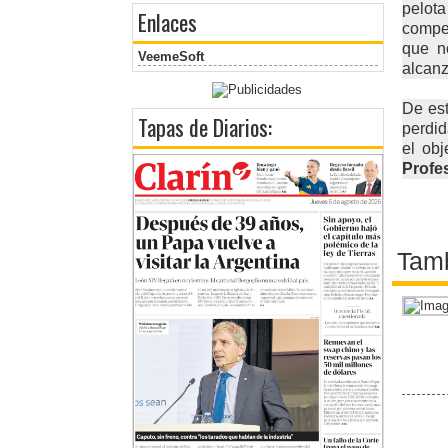
pelot
Enlaces
compet
que no
VeemeSoft
alcanz
De es
Tapas de Diarios:
perdid
el ob
Profe
Tamb