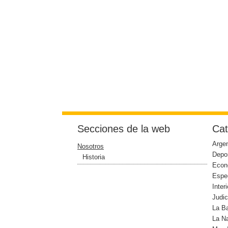
Secciones de la web
Cat
Argen
Nosotros
Depo
Historia
Econ
Espe
Interi
Judic
La B
La N