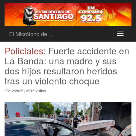
El Micrófono de…
Toggle
navigati
Policiales:
Fuerte accidente en
La Banda: una madre y sus
dos hijos resultaron heridos
tras un violento choque
08/12/2025 | 3915 visitas