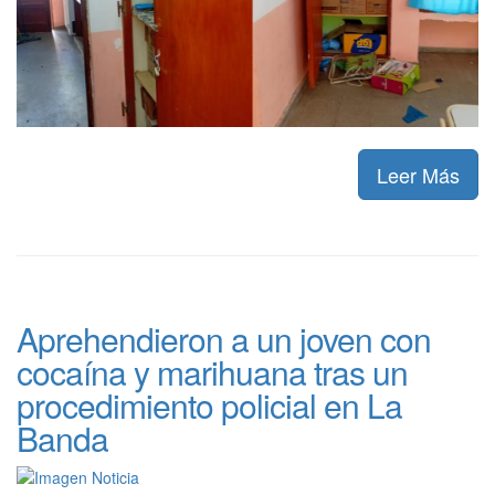
Leer Más
Aprehendieron a un joven con
cocaína y marihuana tras un
procedimiento policial en La
Banda