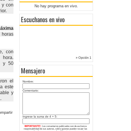
s y con
No hay programa en vivo.
ior.
Escuchanos en vivo
áxima
s horas
e, con
 hora.
» Opción 1
2 y 50
Mensajero
ron el
Nombre:
ra este
Comentario:
able y
.
Ingrese la suma de 4 + 5:
IMPORTANTE!:
Los comentarios publicados son de exclusiva
responsabilidad de sus autores, sobre quienes pueden recaer las