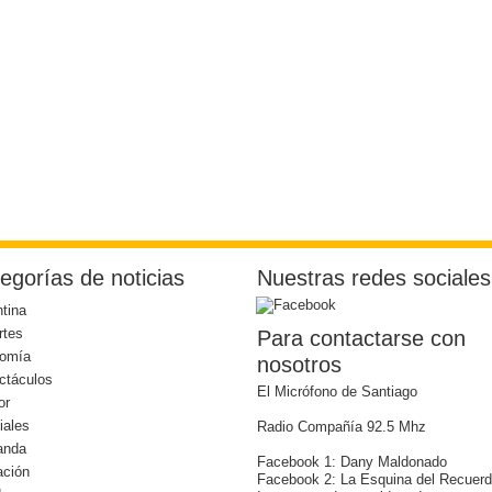
egorías de noticias
Nuestras redes sociales
tina
rtes
Para contactarse con
omía
nosotros
ctáculos
El Micrófono de Santiago
or
iales
Radio Compañía 92.5 Mhz
anda
Facebook 1: Dany Maldonado
ación
Facebook 2: La Esquina del Recuer