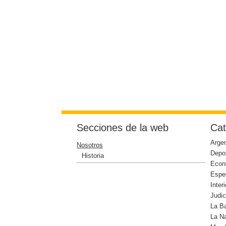
Secciones de la web
Cat
Argen
Nosotros
Depo
Historia
Econ
Espe
Interi
Judic
La B
La N