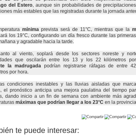
ago del Estero
, aunque sin probabilidades de precipitacione
iones más estables que las registradas durante la jornada anter
mperatura
mínima
prevista será de 11°C, mientras que la
m
ará los 19°C, configurando un día fresco durante las primera
mañana y agradable hacia la tarde.
anto al viento, soplará desde los sectores noreste y nort
idades que oscilarán entre los 13 y los 22 kilómetros por
te la madrugada
podrían registrarse ráfagas de entre 4
tros por hora.
las condiciones inestables y las lluvias aisladas que marca
, el pronóstico anticipa una mejora paulatina del tiempo pa
es, dando inicio a un fin de semana con ambiente más agrad
raturas
máximas que podrían llegar a los 23°C
en la provincia
ién te puede interesar: