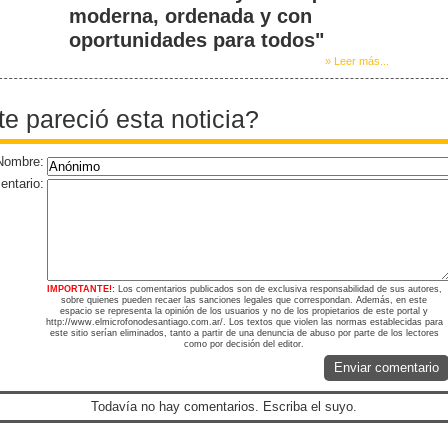
moderna, ordenada y con
oportunidades para todos"
» Leer más...
te pareció esta noticia?
Nombre:
ntario:
IMPORTANTE!:
Los comentarios publicados son de exclusiva responsabilidad de sus autores,
sobre quienes pueden recaer las sanciones legales que correspondan. Además, en este
espacio se representa la opinión de los usuarios y no de los propietarios de este portal y
http://www.elmicrofonodesantiago.com.ar/. Los textos que violen las normas establecidas para
este sitio serían eliminados, tanto a partir de una denuncia de abuso por parte de los lectores
como por decisión del editor.
Enviar comentario
Todavía no hay comentarios. Escriba el suyo.