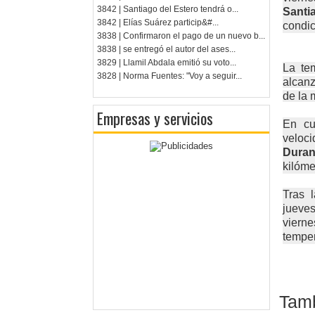
3842 | Santiago del Estero tendrá o...
Santi
3842 | Elías Suárez particip&#...
condic
3838 | Confirmaron el pago de un nuevo b...
3838 | se entregó el autor del ases...
3829 | Llamil Abdala emitió su voto...
La te
3828 | Norma Fuentes: "Voy a seguir...
alcanz
de la 
Empresas y servicios
En cu
veloc
Duran
kilóme
Tras 
jueves
viern
tempe
Tamb