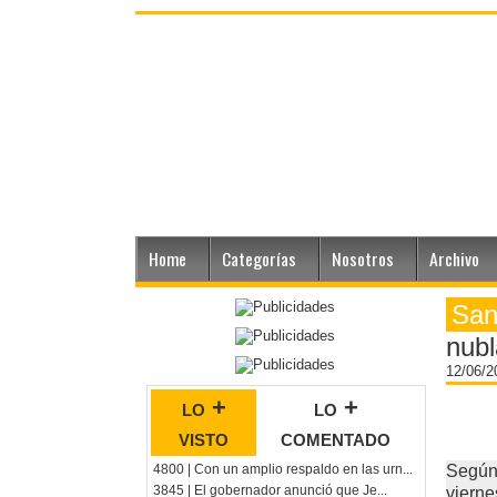
Home
Categorías
Nosotros
Archivo
San
nub
12/06/
lo +
lo +
visto
comentado
4800 | Con un amplio respaldo en las urn...
Según
3845 | El gobernador anunció que Je...
viern