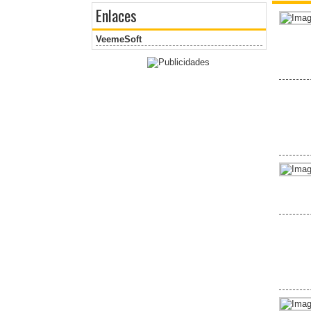
Enlaces
VeemeSoft