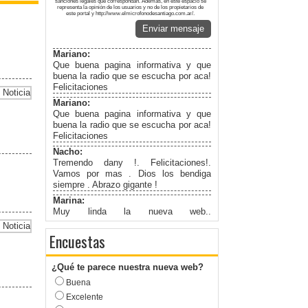
sanciones legales que correspondan. Además, en este espacio se
representa la opinión de los usuarios y no de los propietarios de
este portal y http://www.elmicrofonodesantiago.com.ar/.
Enviar mensaje
Mariano:
Que buena pagina informativa y que
buena la radio que se escucha por aca!
Felicitaciones
Mariano:
Que buena pagina informativa y que
buena la radio que se escucha por aca!
Felicitaciones
Nacho:
Tremendo dany !. Felicitaciones!.
Vamos por mas . Dios los bendiga
siempre . Abrazo gigante !
Marina:
Muy linda la nueva web..
Felicitaciones!
Encuestas
¿Qué te parece nuestra nueva web?
Buena
Excelente