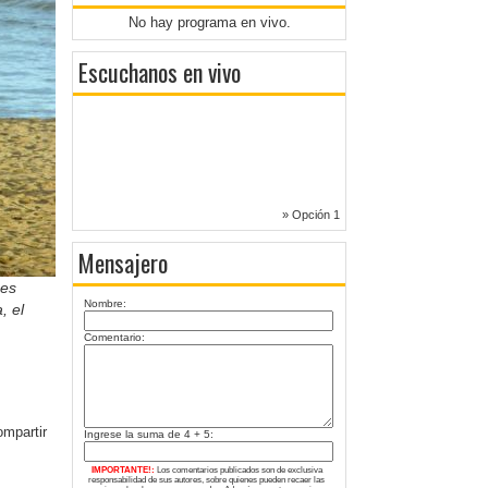
No hay programa en vivo.
Escuchanos en vivo
» Opción 1
Mensajero
nes
Nombre:
, el
Comentario:
Ingrese la suma de 4 + 5:
IMPORTANTE!:
Los comentarios publicados son de exclusiva
responsabilidad de sus autores, sobre quienes pueden recaer las