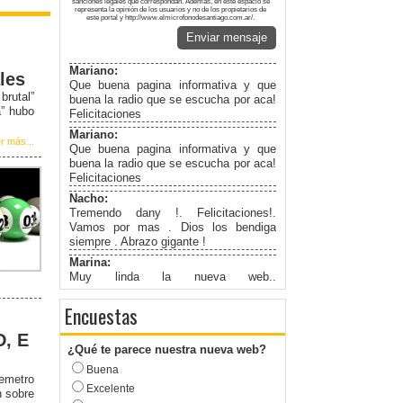
sanciones legales que correspondan. Además, en este espacio se
representa la opinión de los usuarios y no de los propietarios de
este portal y http://www.elmicrofonodesantiago.com.ar/.
Enviar mensaje
Mariano:
les
Que buena pagina informativa y que
rutal”
buena la radio que se escucha por aca!
a” hubo
Felicitaciones
Mariano:
r más...
Que buena pagina informativa y que
buena la radio que se escucha por aca!
Felicitaciones
Nacho:
Tremendo dany !. Felicitaciones!.
Vamos por mas . Dios los bendiga
siempre . Abrazo gigante !
Marina:
Muy linda la nueva web..
Felicitaciones!
Encuestas
D, E
¿Qué te parece nuestra nueva web?
Buena
remetro
Excelente
n sobre