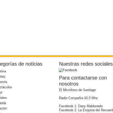
egorías de noticias
Nuestras redes sociales
tina
rtes
Para contactarse con
omía
nosotros
ctáculos
El Micrófono de Santiago
or
iales
Radio Compañía 92.5 Mhz
anda
Facebook 1: Dany Maldonado
ación
Facebook 2: La Esquina del Recuer