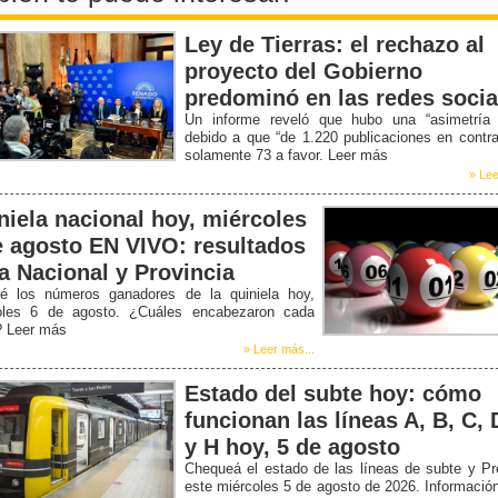
Ley de Tierras: el rechazo al
proyecto del Gobierno
predominó en las redes socia
Un informe reveló que hubo una “asimetría b
debido a que “de 1.220 publicaciones en contr
solamente 73 a favor. Leer más
» Lee
niela nacional hoy, miércoles
e agosto EN VIVO: resultados
la Nacional y Provincia
é los números ganadores de la quiniela hoy,
oles 6 de agosto. ¿Cuáles encabezaron cada
? Leer más
» Leer más...
Estado del subte hoy: cómo
funcionan las líneas A, B, C, 
y H hoy, 5 de agosto
Chequeá el estado de las líneas de subte y P
este miércoles 5 de agosto de 2026. Informació