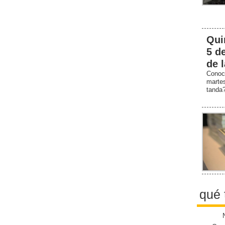
Qui
5 d
de 
Conoc
marte
tanda
qué 