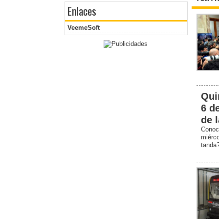
Enlaces
VeemeSoft
Qui
6 d
de 
Conoc
miérc
tanda