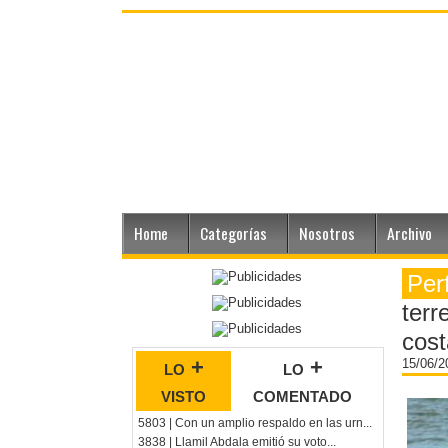
Home
Categorías
Nosotros
Archivo
Per
terr
cost
lo +
lo +
15/06/
visto
comentado
5803 | Con un amplio respaldo en las urn...
3838 | Llamil Abdala emitió su voto...