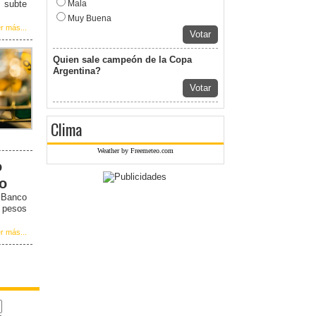
 subte
Mala
Muy Buena
r más...
Votar
Quien sale campeón de la Copa
Argentina?
Votar
Clima
Weather by Freemeteo.com
o
to
l Banco
5 pesos
r más...