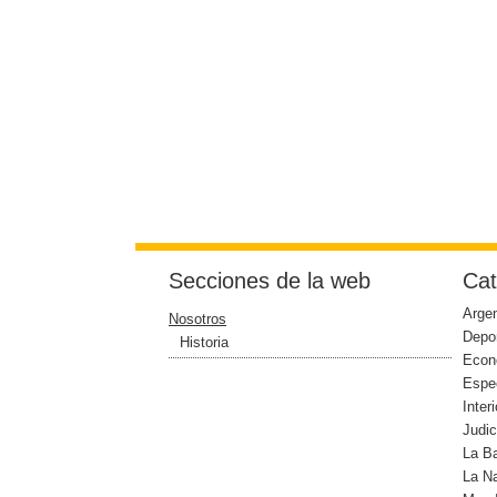
Secciones de la web
Cat
Argen
Nosotros
Depo
Historia
Econ
Espe
Interi
Judic
La B
La N