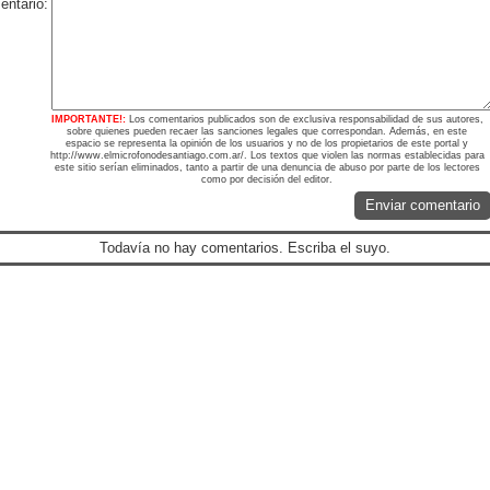
ntario:
IMPORTANTE!:
Los comentarios publicados son de exclusiva responsabilidad de sus autores,
sobre quienes pueden recaer las sanciones legales que correspondan. Además, en este
espacio se representa la opinión de los usuarios y no de los propietarios de este portal y
http://www.elmicrofonodesantiago.com.ar/. Los textos que violen las normas establecidas para
este sitio serían eliminados, tanto a partir de una denuncia de abuso por parte de los lectores
como por decisión del editor.
Enviar comentario
Todavía no hay comentarios. Escriba el suyo.