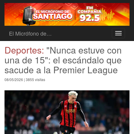
El Micrófono de…
Toggle
navigati
Deportes:
"Nunca estuve con
una de 15": el escándalo que
sacude a la Premier League
08/05/2026 | 3855 visitas