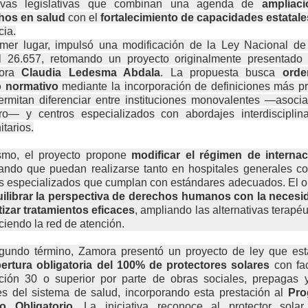
ativas legislativas que combinan una agenda de
ampliac
hos en salud
con el
fortalecimiento de capacidades estatale
cia.
imer lugar, impulsó una modificación de la Ley Nacional de
l 26.657, retomando un proyecto originalmente presentado 
dora
Claudia Ledesma Abdala
. La propuesta busca
orde
 normativo
mediante la incorporación de definiciones más p
rmitan diferenciar entre instituciones monovalentes —asoci
rro— y centros especializados con abordajes interdisciplina
tarios.
smo, el proyecto propone
modificar el régimen de interna
tando que puedan realizarse tanto en hospitales generales 
s especializados que cumplan con estándares adecuados. El o
ilibrar la perspectiva de derechos humanos con la necesi
izar tratamientos eficaces
, ampliando las alternativas terapéu
eciendo la red de atención.
gundo término, Zamora presentó un proyecto de ley que est
ertura obligatoria del 100% de protectores solares
con fac
cción 30 o superior por parte de obras sociales, prepagas y
s del sistema de salud, incorporando esta prestación al
Pro
o Obligatorio
. La iniciativa reconoce al protector sola