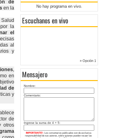
ión de
No hay programa en vivo.
s
en la
Escuchanos en vivo
 Salud
por la
nar el
recisas
adas al
rios y
» Opción 1
ciones
,
Mensajero
como en
bjetivo
Nombre:
dad de
ticas y
Comentario:
ablece
tor de
Ingrese la suma de 4 + 5:
 otros
grama
IMPORTANTE!:
Los comentarios publicados son de exclusiva
responsabilidad de sus autores, sobre quienes pueden recaer las
r como