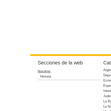
Secciones de la web
Cat
Argen
Nosotros
Depo
Historia
Econ
Espe
Interi
Judic
La B
La N