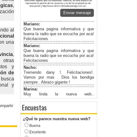
sanciones legales que correspondan. Además, en este espacio se
representa la opinión de los usuarios y no de los propietarios de
ógicas
,
este portal y http://www.elmicrofonodesantiago.com.ar/.
zación
Enviar mensaje
Mariano:
Que buena pagina informativa y que
ando al
buena la radio que se escucha por aca!
cional
Felicitaciones
con una
Mariano:
Que buena pagina informativa y que
vincia
,
buena la radio que se escucha por aca!
 otras
Felicitaciones
stos y
Nacho:
ión de
Tremendo dany !. Felicitaciones!.
Vamos por mas . Dios los bendiga
a busca
siempre . Abrazo gigante !
onal y
Marina:
Muy linda la nueva web..
Felicitaciones!
Encuestas
¿Qué te parece nuestra nueva web?
Buena
Excelente