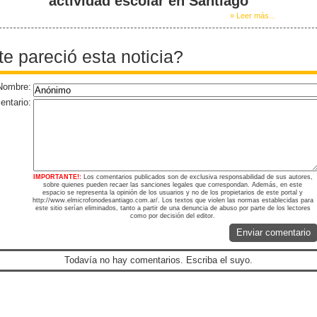
actividad escolar en Santiago
» Leer más...
te pareció esta noticia?
Nombre:
ntario:
IMPORTANTE!:
Los comentarios publicados son de exclusiva responsabilidad de sus autores,
sobre quienes pueden recaer las sanciones legales que correspondan. Además, en este
espacio se representa la opinión de los usuarios y no de los propietarios de este portal y
http://www.elmicrofonodesantiago.com.ar/. Los textos que violen las normas establecidas para
este sitio serían eliminados, tanto a partir de una denuncia de abuso por parte de los lectores
como por decisión del editor.
Enviar comentario
Todavía no hay comentarios. Escriba el suyo.