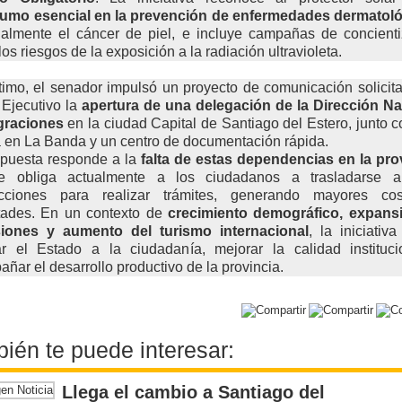
sumo esencial en la prevención de enfermedades dermatol
ialmente el cáncer de piel, e incluye campañas de concienti
los riesgos de la exposición a la radiación ultravioleta.
timo, el senador impulsó un proyecto de comunicación solicit
Ejecutivo la
apertura de una delegación de la Dirección Na
graciones
en la ciudad Capital de Santiago del Estero, junto 
a en La Banda y un centro de documentación rápida.
opuesta responde a la
falta de estas dependencias en la pro
e obliga actualmente a los ciudadanos a trasladarse a
dicciones para realizar trámites, generando mayores co
ltades. En un contexto de
crecimiento demográfico, expans
siones y aumento del turismo internacional
, la iniciativ
ar el Estado a la ciudadanía, mejorar la calidad instituci
ñar el desarrollo productivo de la provincia.
ién te puede interesar:
Llega el cambio a Santiago del