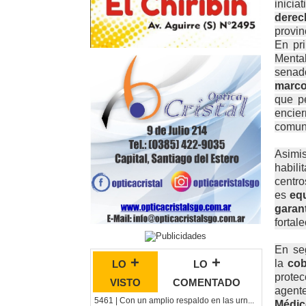
inici
derec
provin
En pr
Menta
sena
marco
que pe
encie
comuni
Asimi
habili
centro
es
equ
garant
fortal
En se
lo +
lo +
la
cob
prote
visto
comentado
agente
5461 | Con un amplio respaldo en las urn...
Médic