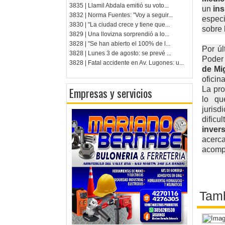
3835 | Llamil Abdala emitió su voto...
un
in
3832 | Norma Fuentes: "Voy a seguir...
espec
3830 | "La ciudad crece y tiene que...
sobre 
3829 | Una llovizna sorprendió a lo...
3828 | "Se han abierto el 100% de l...
Por úl
3828 | Lunes 3 de agosto: se prevé ...
Poder 
3828 | Fatal accidente en Av. Lugones: u...
de Mi
oficin
La pr
Empresas y servicios
lo qu
juris
dificu
inver
acerc
acompa
Tamb