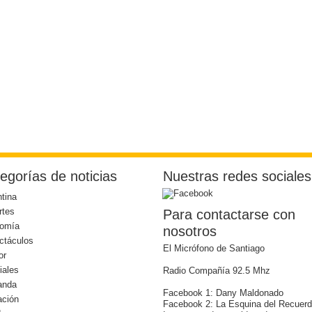
egorías de noticias
Nuestras redes sociales
tina
rtes
Para contactarse con
omía
nosotros
ctáculos
El Micrófono de Santiago
or
iales
Radio Compañía 92.5 Mhz
anda
Facebook 1: Dany Maldonado
ación
Facebook 2: La Esquina del Recuer