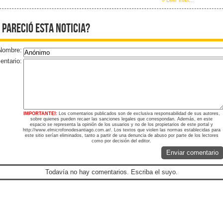
 pareció esta noticia?
Nombre:
ntario:
IMPORTANTE!:
Los comentarios publicados son de exclusiva responsabilidad de sus autores,
sobre quienes pueden recaer las sanciones legales que correspondan. Además, en este
espacio se representa la opinión de los usuarios y no de los propietarios de este portal y
http://www.elmicrofonodesantiago.com.ar/. Los textos que violen las normas establecidas para
este sitio serían eliminados, tanto a partir de una denuncia de abuso por parte de los lectores
como por decisión del editor.
Enviar comentario
Todavía no hay comentarios. Escriba el suyo.