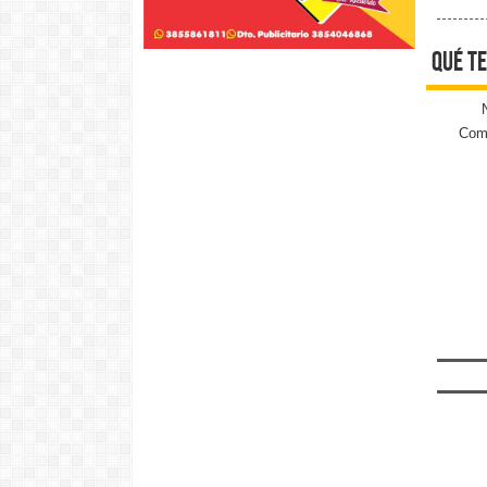
qué te
Come