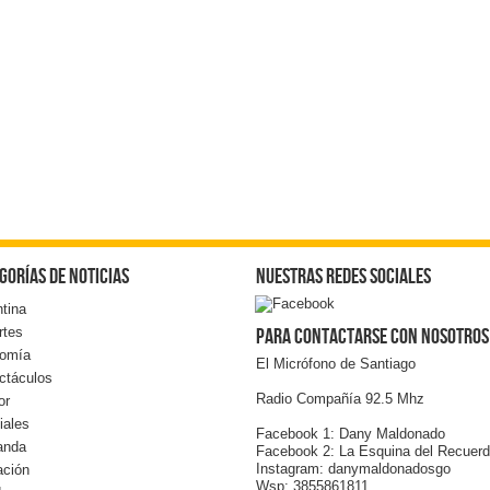
gorías de noticias
Nuestras redes sociales
tina
rtes
Para contactarse con nosotros
omía
El Micrófono de Santiago
ctáculos
Radio Compañía 92.5 Mhz
or
iales
Facebook 1: Dany Maldonado
anda
Facebook 2: La Esquina del Recuer
Instagram: danymaldonadosgo
ación
Wsp: 3855861811