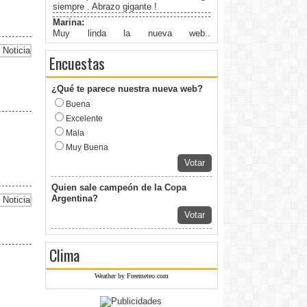
siempre . Abrazo gigante !
Marina:
Muy linda la nueva web..
Felicitaciones!
Encuestas
¿Qué te parece nuestra nueva web?
Buena
Excelente
Mala
Muy Buena
Votar
Quien sale campeón de la Copa
Argentina?
Votar
Clima
Weather by Freemeteo.com