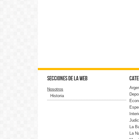
Secciones de la web
Cate
Argen
Nosotros
Depo
Historia
Econ
Espe
Interi
Judic
La B
La N