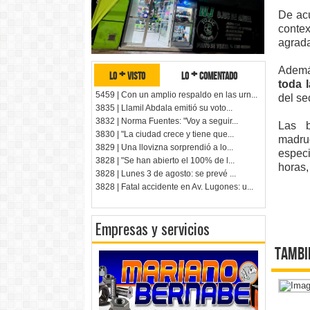
De acu
conte
agrada
Además
lo + visto
lo + comentado
toda 
5459 | Con un amplio respaldo en las urn...
del se
3835 | Llamil Abdala emitió su voto...
3832 | Norma Fuentes: "Voy a seguir...
Las b
3830 | "La ciudad crece y tiene que...
madru
3829 | Una llovizna sorprendió a lo...
especi
3828 | "Se han abierto el 100% de l...
horas,
3828 | Lunes 3 de agosto: se prevé ...
3828 | Fatal accidente en Av. Lugones: u...
Empresas y servicios
Tambi