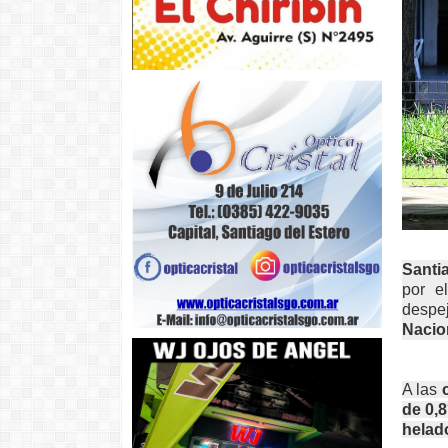
Santi
por e
despej
Nacio
A las
de 0,
helad