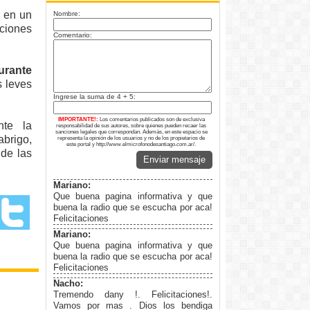
, en un
Nombre:
ciones
Comentario:
urante
s leves
Ingrese la suma de 4 + 5:
IMPORTANTE!:
Los comentarios publicados son de exclusiva
nte la
responsabilidad de sus autores, sobre quienes pueden recaer las
sanciones legales que correspondan. Además, en este espacio se
brigo,
representa la opinión de los usuarios y no de los propietarios de
este portal y http://www.elmicrofonodesantiago.com.ar/.
 de las
Enviar mensaje
Mariano:
Que buena pagina informativa y que
buena la radio que se escucha por aca!
Felicitaciones
Mariano:
Que buena pagina informativa y que
buena la radio que se escucha por aca!
Felicitaciones
Nacho:
Tremendo dany !. Felicitaciones!.
Vamos por mas . Dios los bendiga