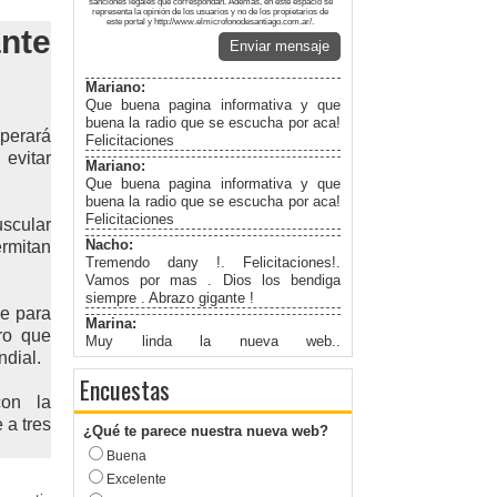
sanciones legales que correspondan. Además, en este espacio se
representa la opinión de los usuarios y no de los propietarios de
este portal y http://www.elmicrofonodesantiago.com.ar/.
nte
Enviar mensaje
Mariano:
Que buena pagina informativa y que
buena la radio que se escucha por aca!
perará
Felicitaciones
 evitar
Mariano:
Que buena pagina informativa y que
buena la radio que se escucha por aca!
Felicitaciones
uscular
Nacho:
ermitan
Tremendo dany !. Felicitaciones!.
Vamos por mas . Dios los bendiga
siempre . Abrazo gigante !
le para
Marina:
ro que
Muy linda la nueva web..
ndial.
Felicitaciones!
Encuestas
on la
 a tres
¿Qué te parece nuestra nueva web?
Buena
Excelente