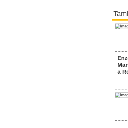
Tamb
Enz
Man
a R