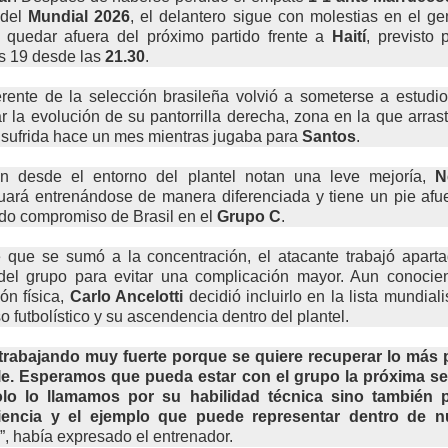
 del
Mundial 2026
, el delantero sigue con molestias en el g
a quedar afuera del próximo partido frente a
Haití
, previsto 
s 19 desde las
21.30
.
erente de la selección brasileña volvió a someterse a estudi
r la evolución de su pantorrilla derecha, zona en la que arras
 sufrida hace un mes mientras jugaba para
Santos
.
en desde el entorno del plantel notan una leve mejoría,
N
uará entrenándose de manera diferenciada y tiene un pie afu
do compromiso de Brasil en el
Grupo C
.
 que se sumó a la concentración, el atacante trabajó aparta
 del grupo para evitar una complicación mayor. Aun conocie
ión física,
Carlo Ancelotti
decidió incluirlo en la lista mundiali
o futbolístico y su ascendencia dentro del plantel.
trabajando muy fuerte porque se quiere recuperar lo más 
le. Esperamos que pueda estar con el grupo la próxima s
lo lo llamamos por su habilidad técnica sino también 
iencia y el ejemplo que puede representar dentro de n
”, había expresado el entrenador.