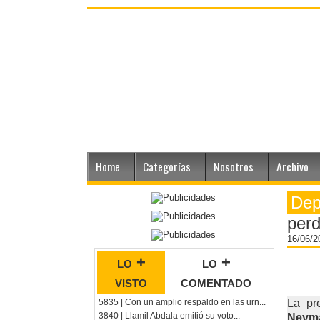
Home
Categorías
Nosotros
Archivo
Dep
perd
16/06/
lo +
lo +
visto
comentado
5835 | Con un amplio respaldo en las urn...
La pr
3840 | Llamil Abdala emitió su voto...
Neym