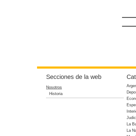
Secciones de la web
Cat
Argen
Nosotros
Depo
Historia
Econ
Espe
Interi
Judic
La B
La N