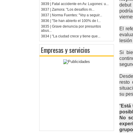
3839 | Fatal accidente en Av. Lugones: u...
debut
3837 | Zamora: "Los desafíos m...
podrí
3837 | Norma Fuentes: "Voy a seguir...
vierne
3836 | "Se han abierto el 100% de l...
3835 | Grave denuncia por presuntos
El ref
abus...
evalua
3834 | "La ciudad crece y tiene que...
lesión
Empresas y servicios
Si bi
contin
segun
Desde
resto
situac
su pes
“
Está 
posib
No so
exper
grupo