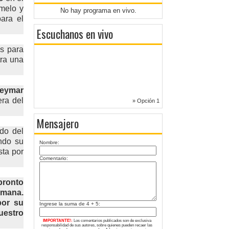
emelo y
No hay programa en vivo.
para el
Escuchanos en vivo
os para
tra una
eymar
era del
» Opción 1
Mensajero
do del
ndo su
Nombre:
sta por
Comentario:
pronto
emana.
por su
Ingrese la suma de 4 + 5:
uestro
IMPORTANTE!:
Los comentarios publicados son de exclusiva
responsabilidad de sus autores, sobre quienes pueden recaer las