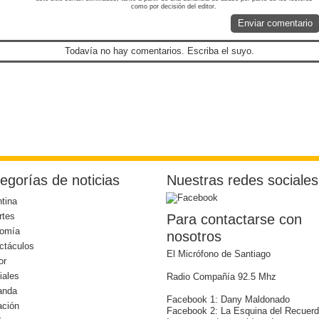
como por decisión del editor.
Enviar comentario
Todavía no hay comentarios. Escriba el suyo.
egorías de noticias
Nuestras redes sociales
tina
rtes
Para contactarse con
omía
nosotros
ctáculos
El Micrófono de Santiago
or
iales
Radio Compañía 92.5 Mhz
anda
Facebook 1: Dany Maldonado
ación
Facebook 2: La Esquina del Recuer