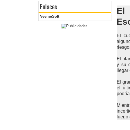
Enlaces
El
VeemeSoft
Es
El cu
alguno
riesgo
El pla
y su c
llegar
El gra
el úl
podría
Mient
incert
luego 