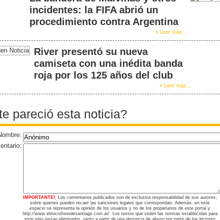
incidentes: la FIFA abrió un
procedimiento contra Argentina
» Leer más...
River presentó su nueva
camiseta con una inédita banda
roja por los 125 años del club
» Leer más...
te pareció esta noticia?
Nombre:
ntario:
IMPORTANTE!:
Los comentarios publicados son de exclusiva responsabilidad de sus autores,
sobre quienes pueden recaer las sanciones legales que correspondan. Además, en este
espacio se representa la opinión de los usuarios y no de los propietarios de este portal y
http://www.elmicrofonodesantiago.com.ar/. Los textos que violen las normas establecidas para
este sitio serían eliminados, tanto a partir de una denuncia de abuso por parte de los lectores