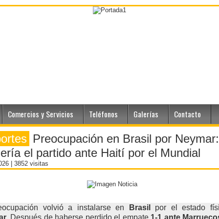
Comercios y Servicios
Teléfonos
Galerías
Contacto
ortes
Preocupación en Brasil por Neymar:
ería el partido ante Haití por el Mundial
2026
| 3852 visitas
eocupación volvió a instalarse en
Brasil
por el estado fís
ar
. Después de haberse perdido el empate
1-1 ante Marrueco